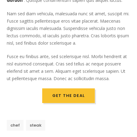
Gordon
: Quisque condimentum sapien quis aliquet luctus.
Nam sed diam vehicula, malesuada nunc sit amet, suscipit mi.
Fusce sagittis pellentesque eros vitae placerat. Maecenas
dignissim iaculis malesuada. Suspendisse vehicula justo non
lectus commodo, id iaculis justo pharetra. Cras lobortis ipsum
nisl, sed finibus dolor scelerisque a.
Fusce eu finibus ante, sed scelerisque nisl. Morbi hendrerit at
nisl euismod consequat. Cras sed tellus ac neque posuere
eleifend sit amet a sem. Aliquam eget scelerisque sapien. Ut
ut pellentesque massa. Donec ac sollicitudin massa.
GET THE DEAL
chef
steak