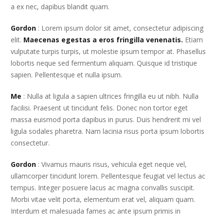
a ex nec, dapibus blandit quam.
Gordon
: Lorem ipsum dolor sit amet, consectetur adipiscing
elit.
Maecenas egestas a eros fringilla venenatis.
Etiam
vulputate turpis turpis, ut molestie ipsum tempor at. Phasellus
lobortis neque sed fermentum aliquam. Quisque id tristique
sapien. Pellentesque et nulla ipsum.
Me
: Nulla at ligula a sapien ultrices fringilla eu ut nibh. Nulla
facilisi. Praesent ut tincidunt felis. Donec non tortor eget
massa euismod porta dapibus in purus. Duis hendrerit mi vel
ligula sodales pharetra. Nam lacinia risus porta ipsum lobortis
consectetur.
Gordon
: Vivamus mauris risus, vehicula eget neque vel,
ullamcorper tincidunt lorem. Pellentesque feugiat vel lectus ac
tempus. Integer posuere lacus ac magna convallis suscipit.
Morbi vitae velit porta, elementum erat vel, aliquam quam.
Interdum et malesuada fames ac ante ipsum primis in