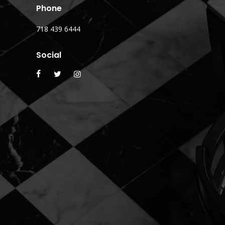
Phone
718 439 6444
Social