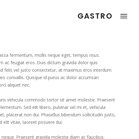
GASTRO
massa fermentum, mollis neque eget, tempus risus.
c feugiat eros. Duis dictum gravida dolor quis
end felis vel justo consectetur, at maximus eros interdum.
leo convallis. Quisque id purus ac dolor accumsan
orci aliquet nec.
Mauris vehicula commodo tortor sit amet molestie. Praesent
ementum. Sed elit libero, pulvinar vel mi et, vehicula
et, placerat non dui. Phasellus bibendum sollicitudin justo,
d elit vitae, laoreet posuere dui.
et neque. Praesent gravida molestie diam ac faucibus.