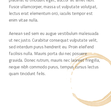
placerat id tincidunt eget, auctor sit amet nibh.
Fusce ullamcorper, massa ut vulputate volutpat,
lectus erat elementum orci, iaculis tempor est
enim vitae nulla.
Aenean sed sem eu augue vestibulum malesuada
ut nec justo. Curabitur consequat vulputate velit,
sed interdum purus hendrerit eu. Proin eleifend
facilisis nulla. Mauris porta dui nec posuere
gravida. Donec rutrum, mauris nec laoreet fringilla,
neque nibh commodo purus, tempus cursus lectus
quam tincidunt felis.